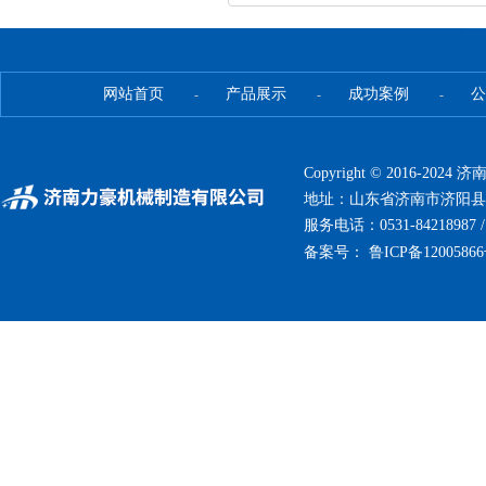
网站首页
产品展示
成功案例
公
-
-
-
Copyright © 2016-
地址：山东省济南市济阳县
服务电话：0531-84218987 / 05
备案号：
鲁ICP备12005866