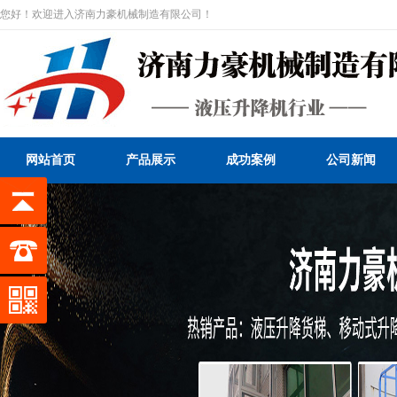
您好！欢迎进入济南力豪机械制造有限公司！
网站首页
产品展示
成功案例
公司新闻