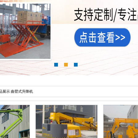
品展示
曲臂式升降机