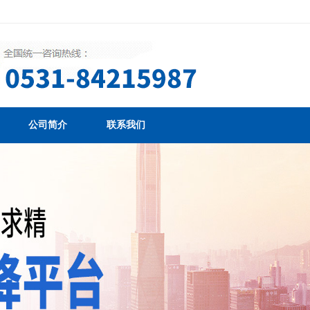
公司简介
联系我们