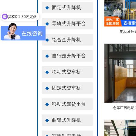
货梯0.1-30吨定做
◆
固定式升降机
家用别墅电梯定做
◆
导轨式升降平台
电动液压
◆
铝合金升降机
◆
自行走升降平台
◆
移动式登车桥
◆
固定式登车桥
◆
移动式卸货平台
仓库厂房电动
◆
曲臂式升降机