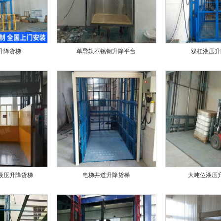
升降货梯
单导轨不锈钢升降平台
双杠液压升
液压升降货梯
电梯井道升降货梯
大吨位液压