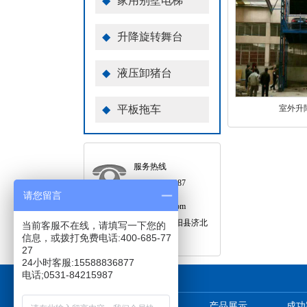
◆
家用别墅电梯
◆
升降旋转舞台
◆
液压卸猪台
◆
平板拖车
室外升
服务热线
0531-84215987
请您留言
邮箱：937177916@qq.com
地址：山东省济南市济阳县济北
当前客服不在线，请填写一下您的
信息，或拨打免费电话:400-685-77
开发区工业园
27
24小时客服:15588836877
电话;0531-84215987
网站首页
产品展示
成功
-
-