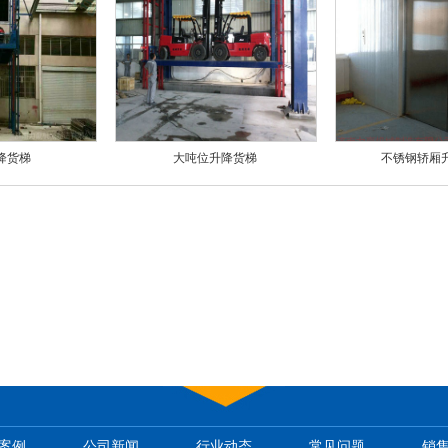
降货梯
大吨位升降货梯
不锈钢轿厢
案例
公司新闻
行业动态
常见问题
销
-
-
-
-