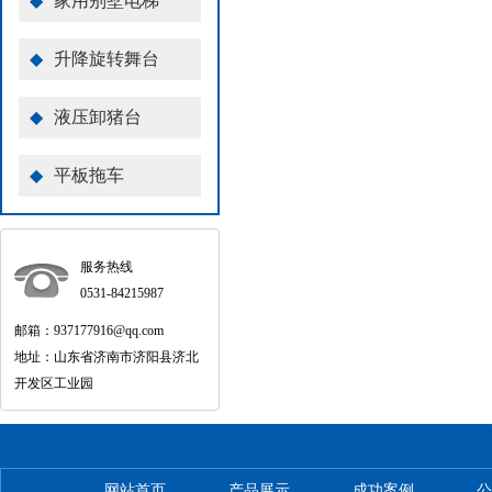
◆
家用别墅电梯
◆
升降旋转舞台
◆
液压卸猪台
◆
平板拖车
服务热线
0531-84215987
邮箱：937177916@qq.com
地址：山东省济南市济阳县济北
开发区工业园
网站首页
产品展示
成功案例
公
-
-
-